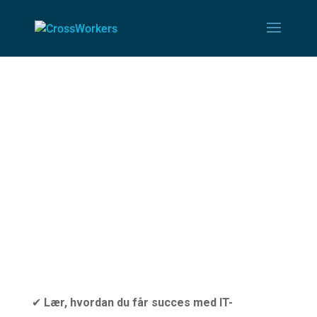
Book din
gratis
strategisess
ion
✔
Lær, hvordan du får succes med IT-