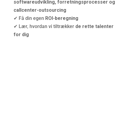
softwareudvikling, forretningsprocesser og
callcenter-outsourcing
✔ Få din egen
ROI-beregning
✔ Lær, hvordan vi tiltrækker
de rette talenter
for dig
Skriv til os
Fem gode
grunde