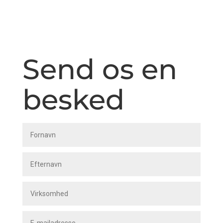
der følger med
Finde ud af, hvem vi er som mennesker og
høre lige ud af posen om vores
forretningskoncept
Send os en
besked