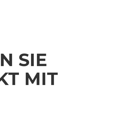
dlage unserer einschlägigen Erfahrungen
rechnungen, sodass Sie einen nützlichen
 erhalten.
N SIE
KT MIT