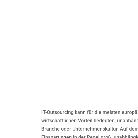
WIR MACHEN 
EINFACHER
BESSERE
EINSPARUN
IT-Outsourcing kann für die meisten euro
wirtschaftlichen Vorteil bedeuten, unabhän
Branche oder Unternehmenskultur. Auf dem 
Einsparungen in der Regel groß, unabhängi