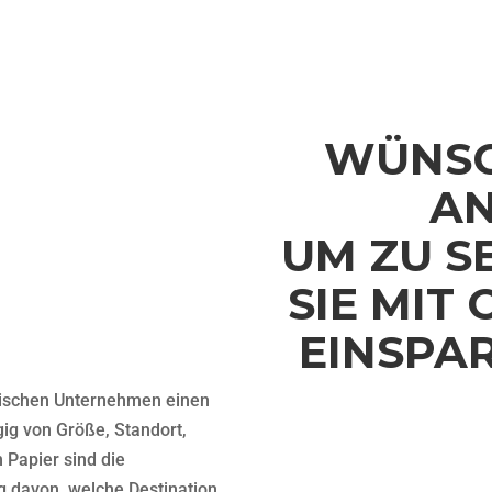
ES
WÜNSC
AN
UM ZU S
SIE MIT
GEN
EINSPA
päischen Unternehmen einen
Wir helfen Ihnen auf der Gr
gig von Größe, Standort,
gerne mit den spezifischen 
Papier sind die
Beitrag für Ihre Einschätzun
g davon, welche Destination