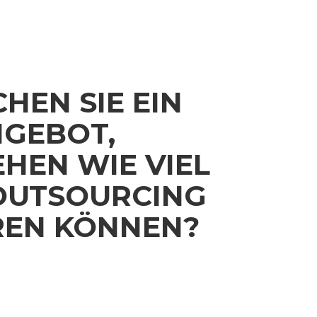
HEN SIE EIN
GEBOT,
EHEN WIE VIEL
 OUTSOURCING
REN KÖNNEN?
undlage unserer einschlägigen Erfahrungen
Berechnungen, sodass Sie einen nützlichen
gen erhalten.