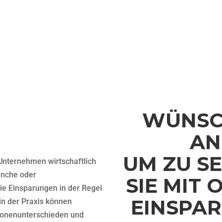
ES
WÜNSCH
GEN
AN
UM ZU SE
 Unternehmen wirtschaftlich
anche oder
SIE MIT
ie Einsparungen in der Regel
EINSPA
in der Praxis können
tzonenunterschieden und