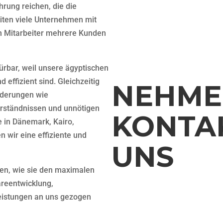
ührung reichen, die die
Wir helfen Ihnen auf der Grun
ten viele Unternehmen mit
gerne mit den spezifischen Be
n Mitarbeiter mehrere Kunden
Beitrag für Ihre Einschätzungen
ürbar, weil unsere ägyptischen
 effizient sind. Gleichzeitig
NEHME
rderungen wie
erständnissen und unnötigen
KONTA
 in Dänemark, Kairo,
 wir eine effiziente und
UNS
en, wie sie den maximalen
areentwicklung,
eistungen an uns gezogen