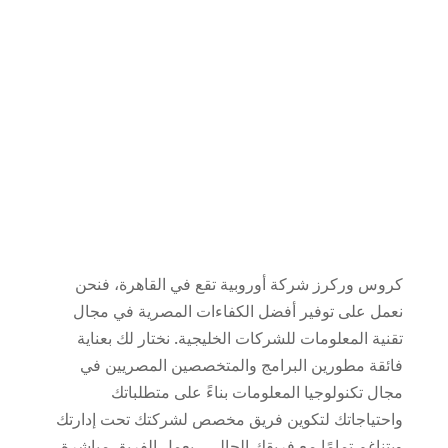
عن كروس وركرز
نحن بمثابة حلقة
الوصل بين دول
الخليج والقاهرة
كروس
وركرز
شركة
أوروبية
تقع في
القاهرة،
فنحن
نعمل على
توفير أفضل الكفاءات المصرية في مجال
تقنية ال
معلومات للشركات الخليجية
.
نختار لك بعناية
فائقة مطورين
البرامج و
المتخصصين المصريين
في
مجال تكنولوجيا المعلومات
بناءً
على متطلباتك
واحتياجاتك
لتكوين فريق مخصص لشركتك
تحت
إدارتك
ويتناغم تمامًا مع فريقك الحالي
،
يعمل
الفريق
مباشرة