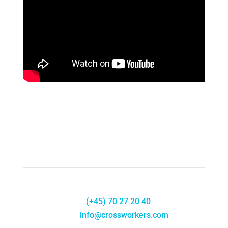
Phone:
(+45) 70 27 20 40
E-
mail:
info@crossworkers.com